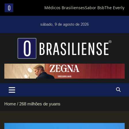
Skip
to
sábado, 9 de agosto de 2026
content
Um diário de notícias que trabalha por Brasília
Home
268 milhões de yuans