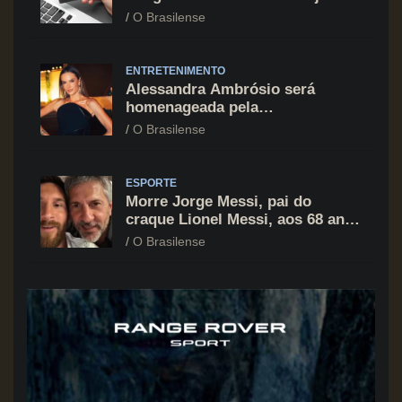
cartão de crédito segue como
O Brasilense
principal vilão
ENTRETENIMENTO
Alessandra Ambrósio será
homenageada pela
BrazilFoundation no New York
O Brasilense
Gala 2026
ESPORTE
Morre Jorge Messi, pai do
craque Lionel Messi, aos 68 anos
na Argentina
O Brasilense