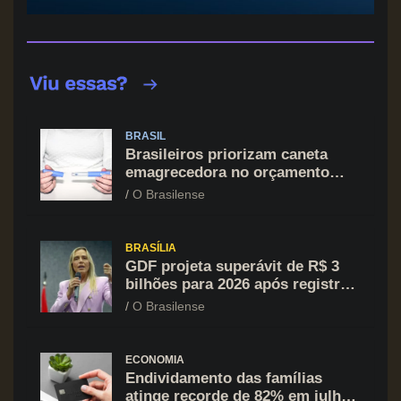
BRASIL
Brasileiros priorizam caneta
emagrecedora no orçamento
mesmo em situação de aperto
O Brasilense
financeiro
BRASÍLIA
GDF projeta superávit de R$ 3
bilhões para 2026 após registrar
recuo no déficit
O Brasilense
ECONOMIA
Endividamento das famílias
atinge recorde de 82% em julho;