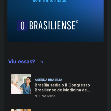
AGENDA BRASÍLIA
Brasília sedia o II Congresso
Brasiliense de Medicina de
Família e Comunidade na Fiocruz
O Brasilense