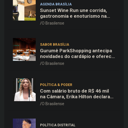
AGENDA BRASÍLIA
Sunset Wine Run une corrida,
gastronomia e enoturismo na
Vinícola Brasília
O Brasilense
SABOR BRASÍLIA
Gurumê ParkShopping antecipa
novidades do cardápio e oferece
25% de desconto no delivery
O Brasilense
para o Dia dos Pais
POLÍTICA & PODER
Com salário bruto de R$ 46 mil
na Câmara, Erika Hilton declara
patrimônio de R$ 15,9 mil ao TSE
O Brasilense
POLÍTICA DISTRITAL