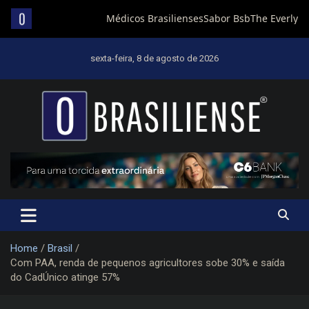
Skip
to
sexta-feira, 8 de agosto de 2026
content
Um diário de notícias que trabalha por Brasília
Home
Brasil
Com PAA, renda de pequenos agricultores sobe 30% e saída
do CadÚnico atinge 57%