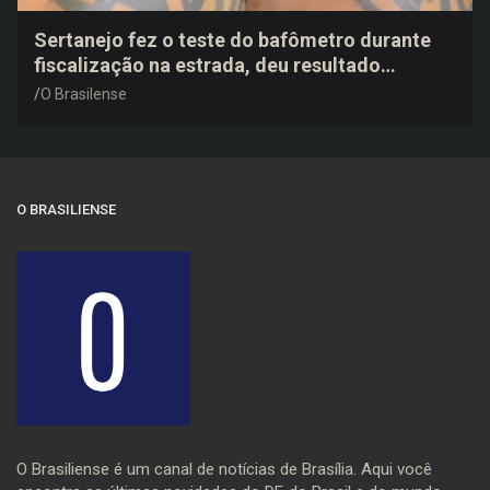
Sertanejo fez o teste do bafômetro durante
fiscalização na estrada, deu resultado
negativo e elogiou o trabalho dos agentes de
O Brasilense
trânsito
O BRASILIENSE
O Brasiliense é um canal de notícias de Brasília. Aqui você