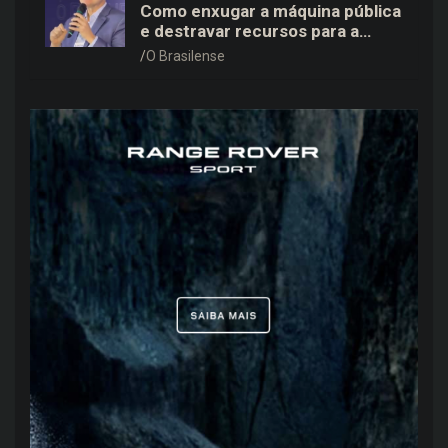
Como enxugar a máquina pública
e destravar recursos para a
saúde e educação no DF
O Brasilense