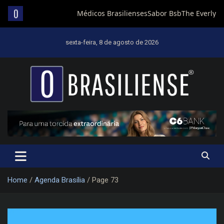
Skip
to
sexta-feira, 8 de agosto de 2026
content
Um diário de notícias que trabalha por Brasília
Home
Agenda Brasília
Page 73