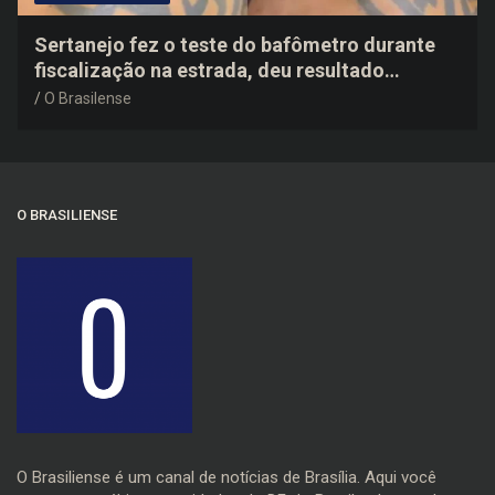
Sertanejo fez o teste do bafômetro durante
fiscalização na estrada, deu resultado
negativo e elogiou o trabalho dos agentes de
O Brasilense
trânsito
O BRASILIENSE
O Brasiliense é um canal de notícias de Brasília. Aqui você