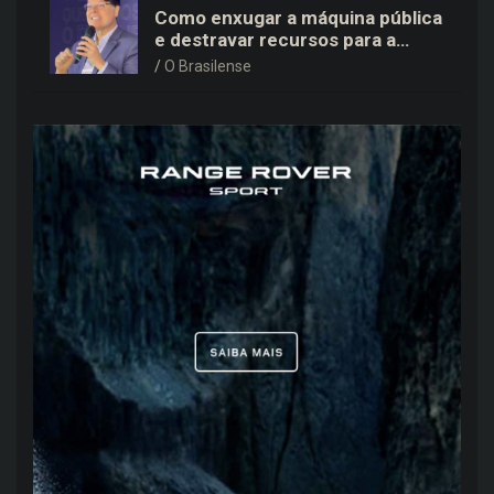
Como enxugar a máquina pública
e destravar recursos para a
saúde e educação no DF
O Brasilense