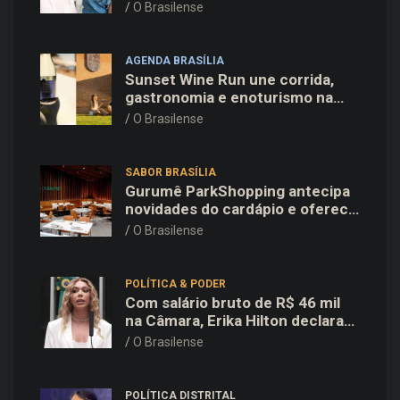
Família e Comunidade na Fiocruz
O Brasilense
AGENDA BRASÍLIA
Sunset Wine Run une corrida,
gastronomia e enoturismo na
Vinícola Brasília
O Brasilense
SABOR BRASÍLIA
Gurumê ParkShopping antecipa
novidades do cardápio e oferece
25% de desconto no delivery
O Brasilense
para o Dia dos Pais
POLÍTICA & PODER
Com salário bruto de R$ 46 mil
na Câmara, Erika Hilton declara
patrimônio de R$ 15,9 mil ao TSE
O Brasilense
POLÍTICA DISTRITAL