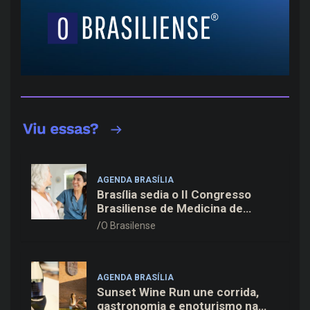
AGENDA BRASÍLIA
Brasília sedia o II Congresso
Brasiliense de Medicina de
Família e Comunidade na Fiocruz
O Brasilense
AGENDA BRASÍLIA
Sunset Wine Run une corrida,
gastronomia e enoturismo na