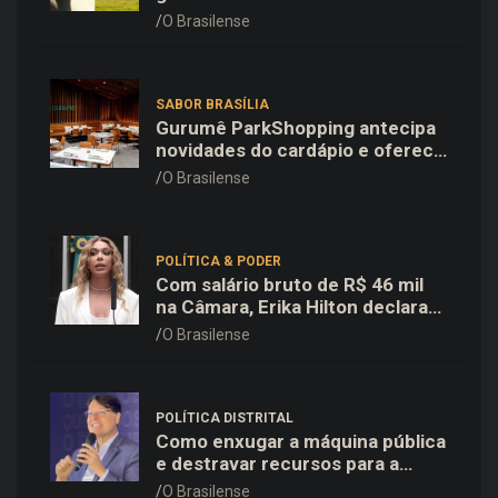
Vinícola Brasília
O Brasilense
SABOR BRASÍLIA
Gurumê ParkShopping antecipa
novidades do cardápio e oferece
25% de desconto no delivery
O Brasilense
para o Dia dos Pais
POLÍTICA & PODER
Com salário bruto de R$ 46 mil
na Câmara, Erika Hilton declara
patrimônio de R$ 15,9 mil ao TSE
O Brasilense
POLÍTICA DISTRITAL
Como enxugar a máquina pública
e destravar recursos para a
saúde e educação no DF
O Brasilense