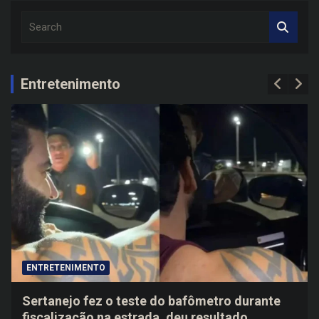
S
e
a
r
c
Entretenimento
h
ENTRETENIMENTO
Sertanejo fez o teste do bafômetro durante
fiscalização na estrada, deu resultado