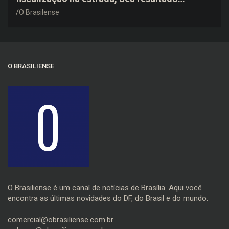
negativo e elogiou o trabalho dos agentes de
O Brasilense
trânsito
O BRASILIENSE
O Brasiliense é um canal de notícias de Brasília. Aqui você
encontra as últimas novidades do DF, do Brasil e do mundo.
comercial@obrasiliense.com.br