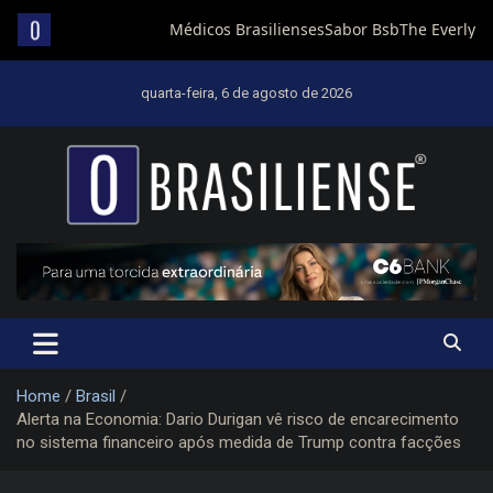
Skip
to
quarta-feira, 6 de agosto de 2026
content
Um diário de notícias que trabalha por Brasília
Home
Brasil
Alerta na Economia: Dario Durigan vê risco de encarecimento
no sistema financeiro após medida de Trump contra facções