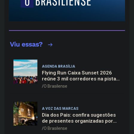
AGENDA BRASÍLIA
Flying Run Caixa Sunset 2026
reúne 3 mil corredores na pista
do Aeroporto de Brasília neste
O Brasilense
sábado (8)
A VOZ DAS MARCAS
Dia dos Pais: confira sugestões
de presentes organizadas por
faixas de preço
O Brasilense