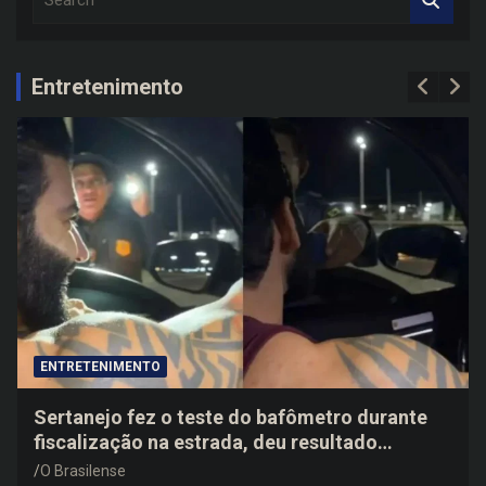
e
a
r
c
Entretenimento
h
ENTRETENIMENTO
Sertanejo fez o teste do bafômetro durante
fiscalização na estrada, deu resultado
negativo e elogiou o trabalho dos agentes de
O Brasilense