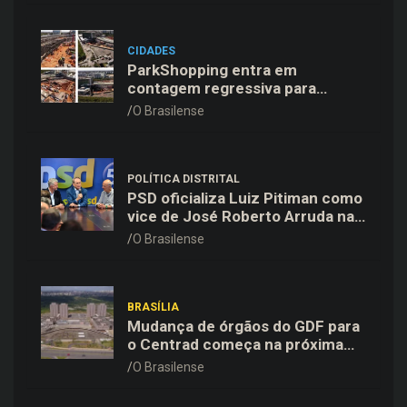
CIDADES
ParkShopping entra em
contagem regressiva para
inaugurar 10ª Expansão em 18
O Brasilense
de novembro
POLÍTICA DISTRITAL
PSD oficializa Luiz Pitiman como
vice de José Roberto Arruda na
corrida pelo GDF
O Brasilense
BRASÍLIA
Mudança de órgãos do GDF para
o Centrad começa na próxima
semana, anuncia Celina Leão
O Brasilense