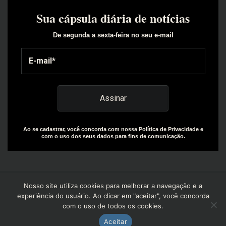
Sua cápsula diária de notícias
De segunda a sexta-feira no seu e-mail
Ao se cadastrar, você concorda com nossa Política de Privacidade e
com o uso dos seus dados para fins de comunicação.
Nosso site utiliza cookies para melhorar a navegação e a
experiência do usuário. Ao clicar em "aceitar", você concorda
com o uso de todos os cookies.
Copyright© 2025 | Design by: The Everly Growth Agency |
Powered by: R+W Capital
Aceitar