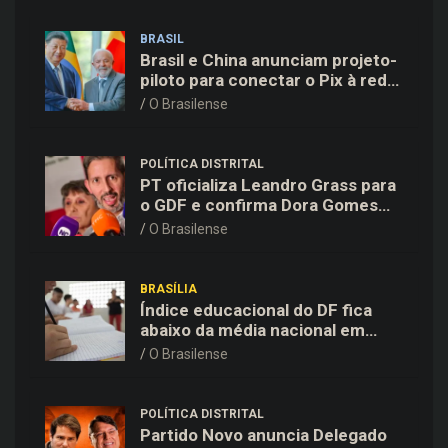
BRASIL
Brasil e China anunciam projeto-
piloto para conectar o Pix à rede
de pagamentos chinesa
O Brasilense
POLÍTICA DISTRITAL
PT oficializa Leandro Grass para
o GDF e confirma Dora Gomes
como vice na chapa majoritária
O Brasilense
BRASÍLIA
Índice educacional do DF fica
abaixo da média nacional em
todas as etapas de ensino,
O Brasilense
aponta Ideb
POLÍTICA DISTRITAL
Partido Novo anuncia Delegado