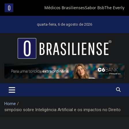
Skip
to
quarta-feira, 6 de agosto de 2026
content
Um diário de notícias que trabalha por Brasília
Home
simpósio sobre Inteligência Artificial e os impactos no Direito