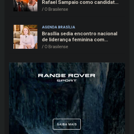
Rafael Sampaio como candidato
a vice-governador na chapa de
O Brasilense
Kiko Caputo
AGENDA BRASÍLIA
Brasília sedia encontro nacional
de liderança feminina com
Janete Vaz, Carla Fonseca e
O Brasilense
grandes nomes do mercado