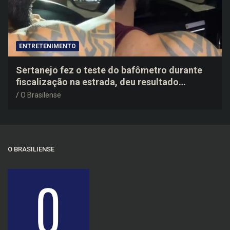
ENTRETENIMENTO
Sertanejo fez o teste do bafômetro durante
fiscalização na estrada, deu resultado
negativo e elogiou o trabalho dos agentes de
O Brasilense
trânsito
O BRASILIENSE