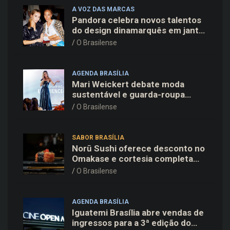
A VOZ DAS MARCAS
Pandora celebra novos talentos
do design dinamarquês em jantar
exclusivo no restaurante Daphne
O Brasilense
em Copenhague
AGENDA BRASÍLIA
Mari Weickert debate moda
sustentável e guarda-roupa
inteligente no ParkShopping
O Brasilense
SABOR BRASÍLIA
Norū Sushi oferece desconto no
Omakase e cortesia completa
para os pais neste domingo
O Brasilense
(09/08)
AGENDA BRASÍLIA
Iguatemi Brasília abre vendas de
ingressos para a 3ª edição do