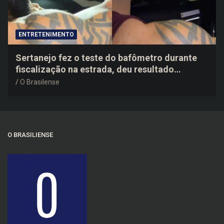
ENTRETENIMENTO
Sertanejo fez o teste do bafômetro durante
fiscalização na estrada, deu resultado
negativo e elogiou o trabalho dos agentes de
O Brasilense
trânsito
O BRASILIENSE