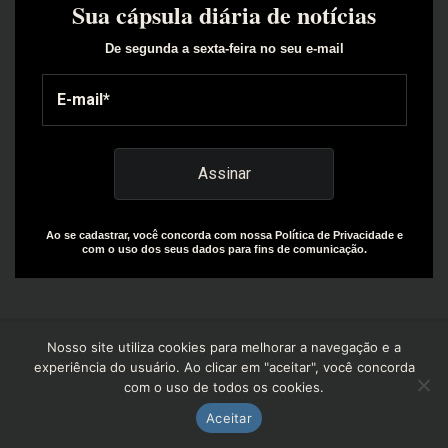
Sua cápsula diária de notícias
De segunda a sexta-feira no seu e-mail
Ao se cadastrar, você concorda com nossa Política de Privacidade e
com o uso dos seus dados para fins de comunicação.
Nosso site utiliza cookies para melhorar a navegação e a
experiência do usuário. Ao clicar em "aceitar", você concorda
com o uso de todos os cookies.
Copyright© 2025 | Design by: The Everly Growth Agency |
Powered by: R+W Capital
Aceitar