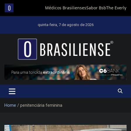
Skip
to
quinta-feira, 7 de agosto de 2026
content
Um diário de notícias que trabalha por Brasília
Home
penitenciária feminina