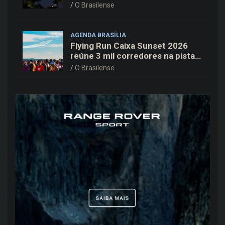
Cine Open Air
O Brasilense
AGENDA BRASÍLIA
Flying Run Caixa Sunset 2026
reúne 3 mil corredores na pista
do Aeroporto de Brasília neste
O Brasilense
sábado (8)