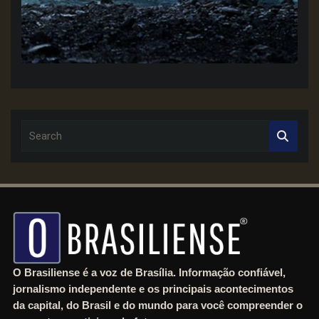
S
e
a
r
c
h
O Brasiliense é a voz de Brasília. Informação confiável,
jornalismo independente e os principais acontecimentos
da capital, do Brasil e do mundo para você compreender o