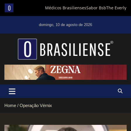
Skip
to
domingo, 10 de agosto de 2026
content
Um diário de notícias que trabalha por Brasília
Home
Operação Vérnix