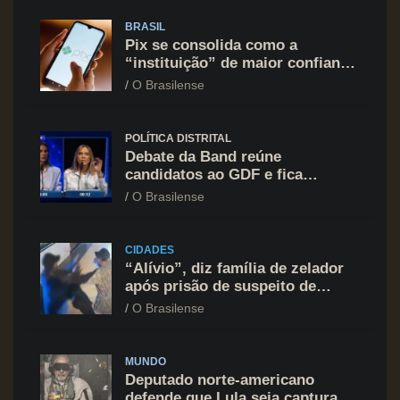
BRASIL
Pix se consolida como a
“instituição” de maior confiança
do brasileiro, supera Igreja e
O Brasilense
Forças Armadas
POLÍTICA DISTRITAL
Debate da Band reúne
candidatos ao GDF e fica
marcado por ofensiva contra
O Brasilense
Celina Leão
CIDADES
“Alívio”, diz família de zelador
após prisão de suspeito de
agressão na Asa Norte
O Brasilense
MUNDO
Deputado norte-americano
defende que Lula seja capturado