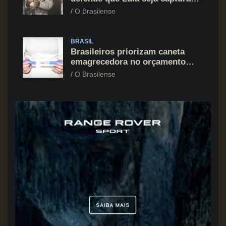
assim como Nicolás Maduro
O Brasilense
BRASIL
Brasileiros priorizam caneta
emagrecedora no orçamento
mesmo em situação de aperto
O Brasilense
financeiro